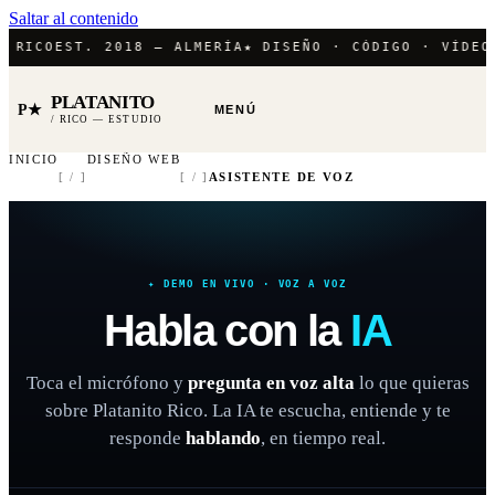
Saltar al contenido
 RICO
EST. 2018 — ALMERÍA
★ DISEÑO · CÓDIGO · VÍDEO
E
PLATANITO
P★
MENÚ
/ RICO — ESTUDIO
INICIO
DISEÑO WEB
[ / ]
[ / ]
ASISTENTE DE VOZ
✦ DEMO EN VIVO · VOZ A VOZ
Habla con la
IA
Toca el micrófono y
pregunta en voz alta
lo que quieras
sobre Platanito Rico. La IA te escucha, entiende y te
responde
hablando
, en tiempo real.