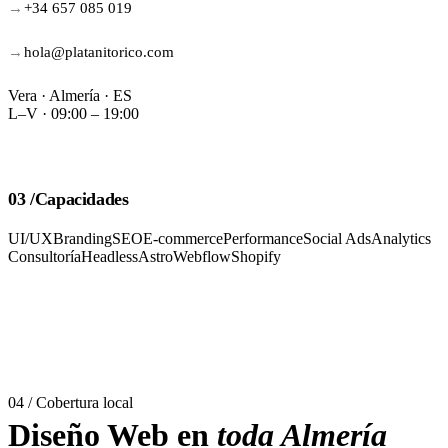
+34 657 085 019
hola@platanitorico.com
Vera · Almería · ES
L–V · 09:00 – 19:00
03 /
Capacidades
UI/UX
Branding
SEO
E-commerce
Performance
Social Ads
Analytics
Consultoría
Headless
Astro
Webflow
Shopify
04 / Cobertura local
Diseño Web en
toda Almería