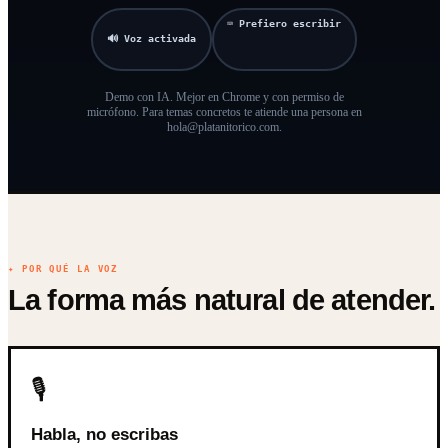
⌨ Prefiero escribir
🔊 Voz activada
Demo con IA. Mejor en Chrome y con permiso de
micrófono. Para temas concretos te atiende una persona en
hola@platanitorico.com.
✦ POR QUÉ LA VOZ
La forma más natural de atender.
🎙️
Habla, no escribas