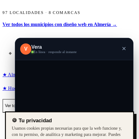
97 LOCALIDADES · 8 COMARCAS
Ver todos los municipios con diseño web en Almería →
Vera
✕
V
En línea · responde al instante
⌖
BUSCA TU PUEBLO…
▾
★ Almería
★ Roquetas de Mar
★ Níjar
★ Vera
★ Mojácar
★ Huércal-Overa
★ Albox
★ Macael
★ Serón
★ Tabernas
Ver todos →
🍪 Tu privacidad
Usamos cookies propias necesarias para que la web funcione y,
con tu permiso, de analítica y marketing para mejorar. Puedes