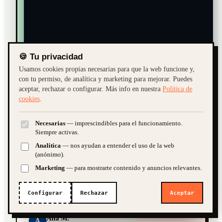
Teníamos la web de WordPress
hackeada y no sabíamos qué hacer.
La limpiaron en 24 horas y desde
entonces llevamos más de un año
🍪 Tu privacidad
sin ningún problema.
Usamos cookies propias necesarias para que la web funcione y,
con tu permiso, de analítica y marketing para mejorar. Puedes
aceptar, rechazar o configurar. Más info en nuestra
Política de
cookies
.
Francisco J.
F
GERENTE · EMPRESA DE REFORMAS ·
ALMERÍA
Necesarias
— imprescindibles para el funcionamiento.
¿Cuánto cuesta una web?
Quiero una tienda online
Siempre activas.
Analítica
— nos ayudan a entender el uso de la web
¿SEO y marketing?
(anónimo).
"
Marketing
— para mostrarte contenido y anuncios relevantes.
El plan profesional incluye 20 horas de cambios al
➤
mes. Para nosotros es como tener un departamento
Configurar
Rechazar
Aceptar
¿Te ayudamos?
web sin el coste de contratar a nadie.
IA · demo. Guardamos la conversación para poder atenderte; te atiende
una persona si hace falta.
Ana M.
A