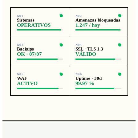
N01
N02
Sistemas
Amenazas bloqueadas
OPERATIVOS
1.247 / hoy
N03
N04
Backups
SSL · TLS 1.3
OK · 07/07
VÁLIDO
N05
N06
WAF
Uptime · 30d
ACTIVO
99.97 %