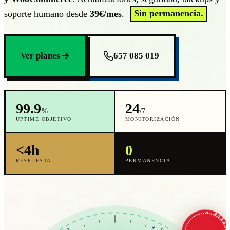
soporte humano desde
39€/mes
.
Sin permanencia.
Ver planes
657 085 019
99.9
24
%
/7
UPTIME OBJETIVO
MONITORIZACIÓN
<4h
0
RESPUESTA
PERMANENCIA