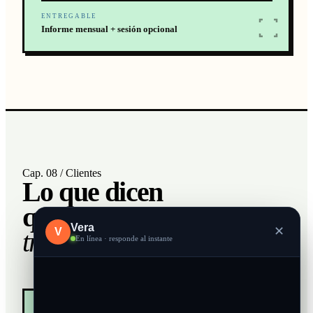
ENTREGABLE
Informe mensual + sesión opcional
Cap. 08 / Clientes
Lo que dicen
quienes
duermen
Vera
✕
V
tranquilos.
En línea · responde al instante
★ TESTIMONIO ★ VERIFICADO ★
★