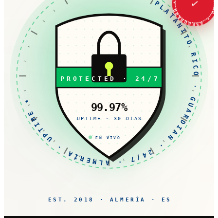
★ PLATANITO RICO · GUARDIAN · 24/7 · ALMERÍA · UPTI
★ ASEGURADO ★ ASEGURAD
✓
PROTECTED · 24/7
99.97%
UPTIME · 30 DÍAS
EN VIVO
EST. 2018 · ALMERÍA · ES