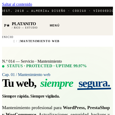
Saltar al contenido
. 2018 — ALMERÍA
★ DISEÑO · CÓDIGO · VÍDEO
EDICIÓN /
PLATANITO
P★
MENÚ
/ RICO — ESTUDIO
INICIO
[ / ]
MANTENIMIENTO WEB
N.º 014 — Servicio · Mantenimiento
STATUS · PROTECTED · UPTIME 99.97%
Cap. 01 / Mantenimiento web
segura.
Tu web,
siempre
Siempre rápida. Siempre vigilada.
Mantenimiento profesional para
WordPress, PrestaShop
y WooCommerce
. Actualizaciones, seguridad, backups y