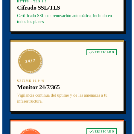
HTTPS · TLS 1.3
Cifrado SSL/TLS
Certificado SSL con renovación automática, incluido en
todos los planes.
★ CERTIFICADO ★ PLATANITO RICO ★
VERIFICADO
24/7
UPTIME 99,9 %
Monitor 24/7/365
Vigilancia continua del uptime y de las amenazas a tu
infraestructura.
VERIFICADO