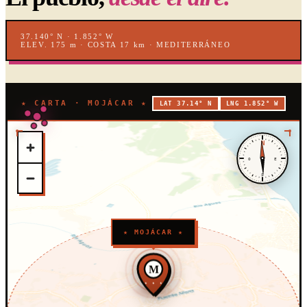
37.140° N · 1.852° W
ELEV. 175 m · COSTA 17 km · MEDITERRÁNEO
★ CARTA · MOJÁCAR ★
LAT 37.14° N
LNG 1.852° W
N
O
E
S
★ MOJÁCAR ★
M
★ ★ ★