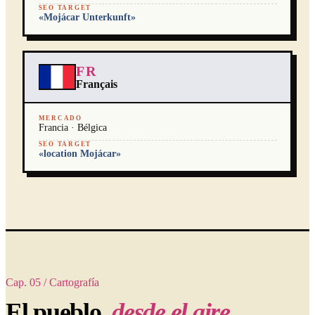
SEO TARGET
«Mojácar Unterkunft»
FR
Français
MERCADO
Francia · Bélgica
SEO TARGET
«location Mojácar»
Cap. 05 / Cartografía
El pueblo,
desde el aire.