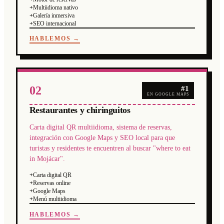
+
Multiidioma nativo
+
Galería inmersiva
+
SEO internacional
HABLEMOS →
02
#1
EN GOOGLE MAPS
Restaurantes y chiringuitos
Carta digital QR multiidioma, sistema de reservas,
integración con Google Maps y SEO local para que
turistas y residentes te encuentren al buscar "where to eat
in Mojácar".
+
Carta digital QR
+
Reservas online
+
Google Maps
+
Menú multiidioma
HABLEMOS →