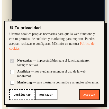
Cap. 11 / Levante Almeriense
También en
el
🍪 Tu privacidad
Levante.
Usamos cookies propias necesarias para que la web funcione y,
con tu permiso, de analítica y marketing para mejorar. Puedes
aceptar, rechazar o configurar. Más info en nuestra
Política de
cookies
.
Otros municipios del Levante donde trabajamos. Si tu
Necesarias
— imprescindibles para el funcionamiento.
pueblo no aparece, escríbenos — cubrimos toda
¿Cuánto cuesta una web?
Quiero una tienda online
Siempre activas.
Almería.
Analítica
— nos ayudan a entender el uso de la web
¿SEO y marketing?
(anónimo).
Marketing
— para mostrarte contenido y anuncios relevantes.
➤
N.º 01
→
Configurar
Rechazar
Aceptar
¿Te ayudamos?
IA · demo. Guardamos la conversación para poder atenderte; te atiende
una persona si hace falta.
Garrucha