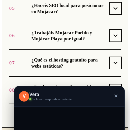
¿Hacéis SEO local para posicionar
05
en Mojácar?
¿Trabajáis Mojácar Pueblo y
06
Mojácar Playa por igual?
¿Qué es el hosting gratuito para
07
webs estáticas?
¿Puedo gestionar el contenido yo
08
mismo?
Vera
✕
V
En línea · responde al instante