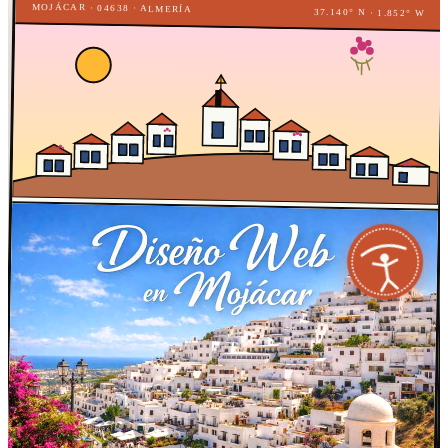
MOJÁCAR · 04638 · ALMERÍA
37.140° N · 1.852° W