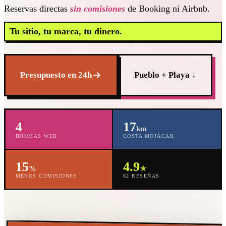
Reservas directas
sin comisiones
de Booking ni Airbnb.
Tu sitio, tu marca, tu dinero.
Presupuesto en 24h
Pueblo + Playa ↓
4
17
km
IDIOMAS WEB
COSTA MOJÁCAR
15
4.9
%
★
MENOS COMISIONES
62 RESEÑAS