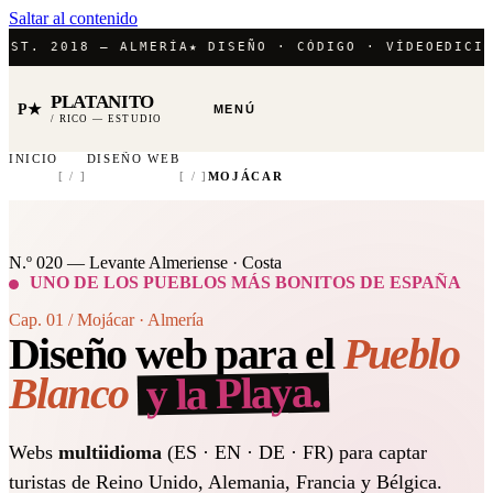
Saltar al contenido
 2018 — ALMERÍA
★ DISEÑO · CÓDIGO · VÍDEO
EDICIÓN / 
PLATANITO
P★
MENÚ
/ RICO — ESTUDIO
INICIO
DISEÑO WEB
[ / ]
[ / ]
MOJÁCAR
N.º 020 — Levante Almeriense · Costa
UNO DE LOS PUEBLOS MÁS BONITOS DE ESPAÑA
Cap. 01 / Mojácar · Almería
Diseño web para el
Pueblo
y la Playa.
Blanco
Webs
multiidioma
(ES · EN · DE · FR) para captar
turistas de Reino Unido, Alemania, Francia y Bélgica.