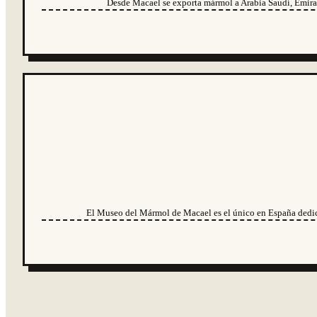
Desde Macael se exporta mármol a Arabia Saudí, Emirat
El Museo del Mármol de Macael es el único en España dedicad