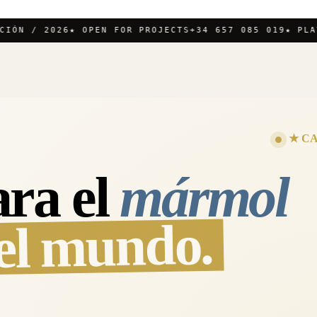
N / 2026
★ OPEN FOR PROJECTS
+34 657 085 019
★ PLATAN
★ CA
ra el
mármol
el mundo.