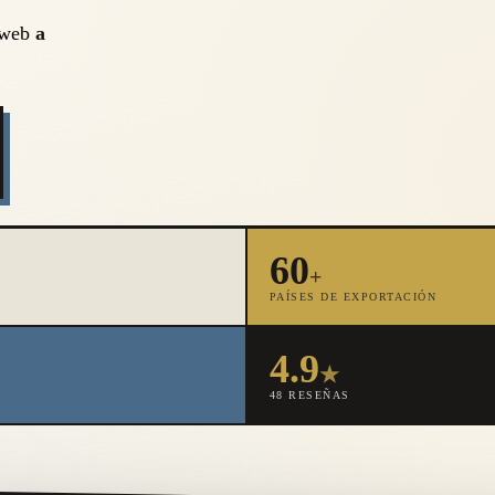
a web
a
60
+
PAÍSES DE EXPORTACIÓN
4.9
★
48 RESEÑAS