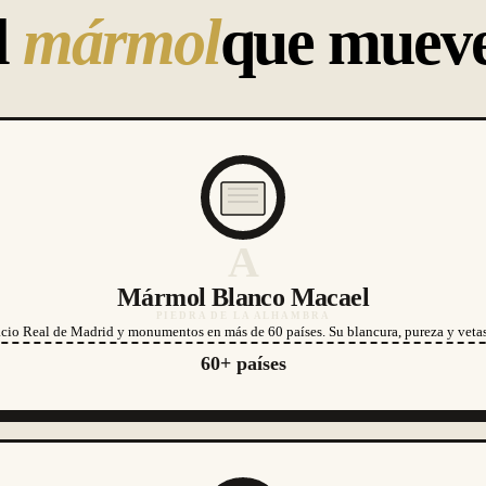
l
mármol
que mueve
A
Mármol Blanco Macael
PIEDRA DE LA ALHAMBRA
cio Real de Madrid y monumentos en más de 60 países. Su blancura, pureza y vetas 
60+ países