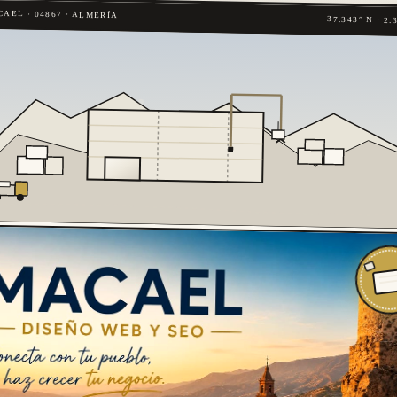
AEL · 04867 · ALMERÍA
37.343° N · 2.