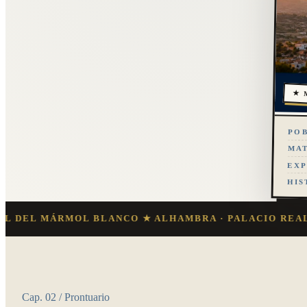
★ 
PO
MA
EX
HIS
MÁRMOL BLANCO ★ ALHAMBRA · PALACIO REAL · LA M
Cap. 02 / Prontuario