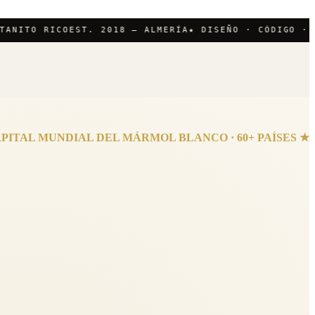
ITO RICO
EST. 2018 — ALMERÍA
★ DISEÑO · CÓDIGO · VÍDE
PITAL MUNDIAL DEL MÁRMOL BLANCO · 60+ PAÍSES ★