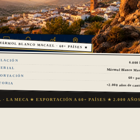
MÁRMOL BLANCO MACAEL · 60+ PAÍSES ★
BLACIÓN
6.000
TERIAL
Mármol Blanco Mac
PORTACIÓN
60+ pa
TORIA
+2.000 años de can
ECA ★ EXPORTACIÓN A 60+ PAÍSES ★ 2.000 AÑOS DE 