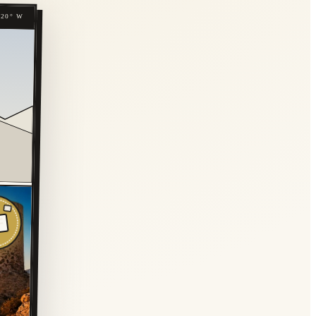
320° W