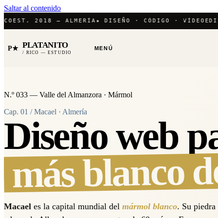
Saltar al contenido
EST. 2018 — ALMERÍA
★ DISEÑO · CÓDIGO · VÍDEO
EDICIÓ
PLATANITO
P★
MENÚ
/ RICO — ESTUDIO
N.º 033 — Valle del Almanzora · Mármol
Cap. 01 / Macael · Almería
Diseño web pa
más blanco d
Macael
es la capital mundial del
mármol blanco
. Su piedra