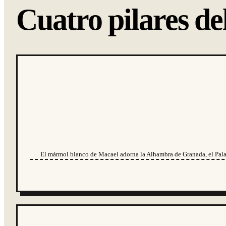
Cuatro pilares de
El mármol blanco de Macael adorna la Alhambra de Granada, el Pala