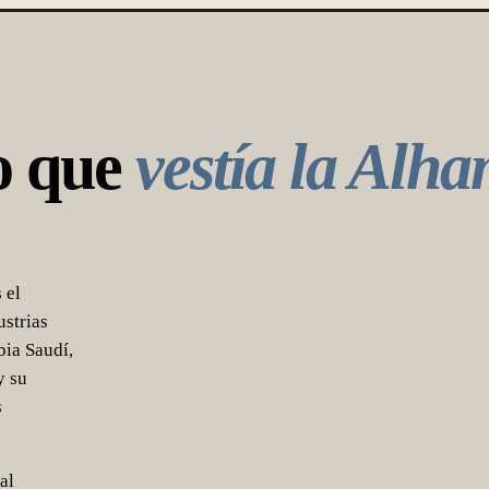
o que
vestía la Alh
 el
ustrias
bia Saudí,
y su
s
al