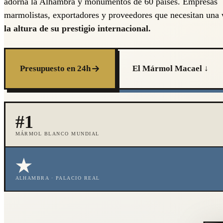
adorna la Alhambra y monumentos de 60 países. Empresas
marmolistas, exportadores y proveedores que necesitan un
la altura de su prestigio internacional.
Presupuesto en 24h
El Mármol Macael ↓
#1
MÁRMOL BLANCO MUNDIAL
★
ALHAMBRA · PALACIO REAL