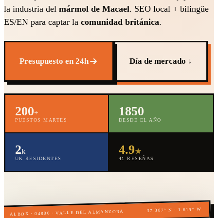
la industria del
mármol de Macael
. SEO local + bilingüe
ES/EN para captar la
comunidad británica
.
Presupuesto en 24h
Día de mercado ↓
200
1850
+
PUESTOS MARTES
DESDE EL AÑO
2
4.9
k
★
UK RESIDENTES
41 RESEÑAS
37.387° N · 1.619° W
ALBOX · 04800 · VALLE DEL ALMANZORA