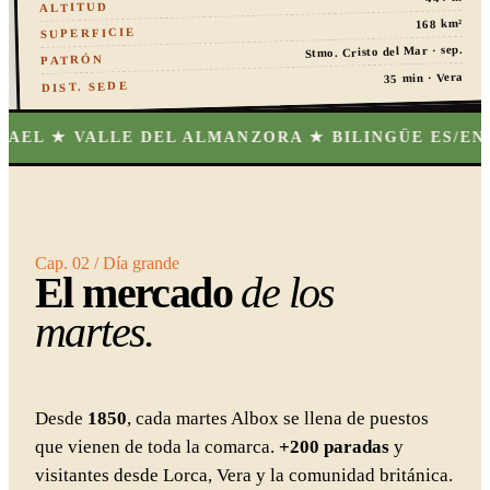
ALTITUD
168 km²
SUPERFICIE
Stmo. Cristo del Mar · sep.
PATRÓN
35 min · Vera
DIST. SEDE
LE DEL ALMANZORA ★ BILINGÜE ES/EN ★
★ EL M
Cap. 02 / Día grande
El mercado
de los
martes.
Desde
1850
, cada martes Albox se llena de puestos
que vienen de toda la comarca.
+200 paradas
y
visitantes desde Lorca, Vera y la comunidad británica.