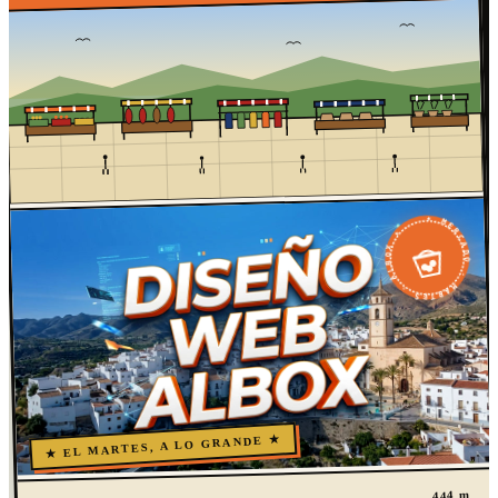
★ MERCADO · MARTES · ALBOX ★
★ EL MARTES, A LO GRANDE ★
444 m