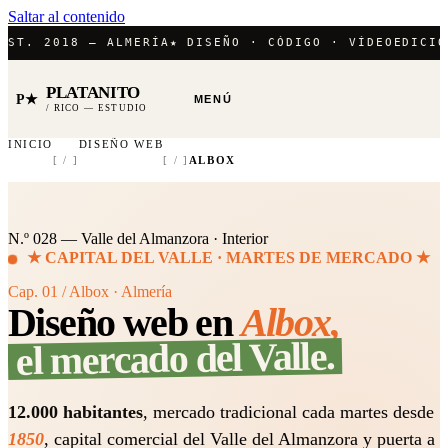
Saltar al contenido
. 2018 — ALMERÍA
★ DISEÑO · CÓDIGO · VÍDEO
EDICIÓN /
PLATANITO
P★
MENÚ
/ RICO — ESTUDIO
INICIO
DISEÑO WEB
[ / ]
[ / ]
ALBOX
N.º 028 — Valle del Almanzora · Interior
★ CAPITAL DEL VALLE · MARTES DE MERCADO ★
Cap. 01 / Albox · Almería
Diseño web en
Albox,
el mercado del Valle.
12.000 habitantes
, mercado tradicional cada martes desde
1850
, capital comercial del Valle del Almanzora y puerta a