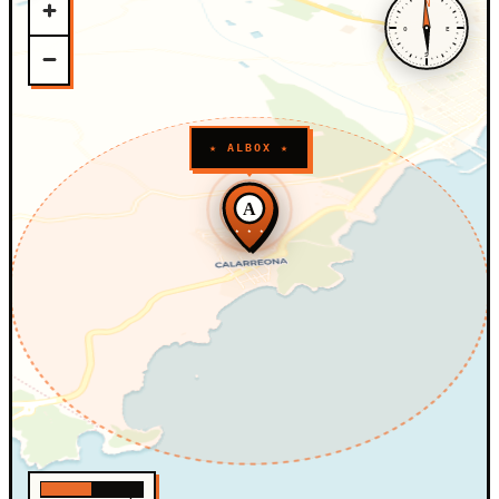
N
O
E
S
★ ALBOX ★
A
★ ★ ★