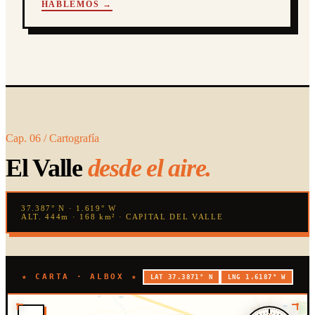
HABLEMOS →
Cap. 06 / Cartografía
El Valle
desde el aire.
37.387° N · 1.619° W
ALT. 444m · 168 km² · CAPITAL DEL VALLE
★ CARTA · ALBOX ★
LAT 37.3871° N
LNG 1.6187° W