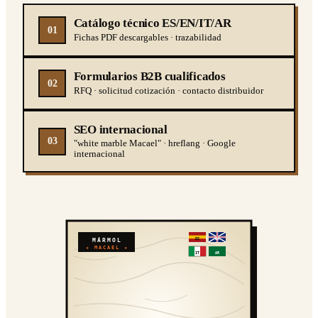
Catálogo técnico ES/EN/IT/AR
01
Fichas PDF descargables · trazabilidad
Formularios B2B cualificados
02
RFQ · solicitud cotización · contacto distribuidor
SEO internacional
03
"white marble Macael" · hreflang · Google
internacional
ES
EN
MÁRMOL
★ MACAEL ★
IT
AR