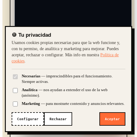
VALLE DEL ALMANZORA
🍪 Tu privacidad
Usamos cookies propias necesarias para que la web funcione y,
con tu permiso, de analítica y marketing para mejorar. Puedes
N.º 02
→
aceptar, rechazar o configurar. Más info en nuestra
Política de
Arboleas
cookies
.
Necesarias
— imprescindibles para el funcionamiento.
¿Cuánto cuesta una web?
Quiero una tienda online
Siempre activas.
Analítica
— nos ayudan a entender el uso de la web
¿SEO y marketing?
(anónimo).
VALLE DEL ALMANZORA
Marketing
— para mostrarte contenido y anuncios relevantes.
➤
N.º 03
→
Configurar
Rechazar
Aceptar
¿Te ayudamos?
IA · demo. Guardamos la conversación para poder atenderte; te atiende
Partaloa
una persona si hace falta.