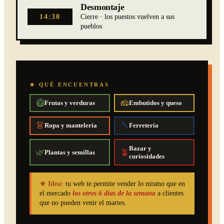
Desmontaje
14:30
Cierre · los puestos vuelven a sus
pueblos
★ QUÉ ENCUENTRAS
🥝
🧀
Frutas y verduras
Embutidos y queso
👗
🔨
Ropa y mantelería
Ferretería
Bazar y
🌿
🪴
Plantas y semillas
curiosidades
★ Idea:
tu web te permite vender lo mismo que en
el mercado
los otros 6 días de la semana
a clientes
que no pueden venir el martes.