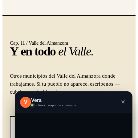
Cap. 11 / Valle del Almanzora
Y en todo
el Valle.
Otros municipios del Valle del Almanzora donde
trabajamos. Si tu pueblo no aparece, escríbenos —
cubrimos toda Almería.
Vera
✕
V
En línea · responde al instante
N.º 01
→
Zurgena