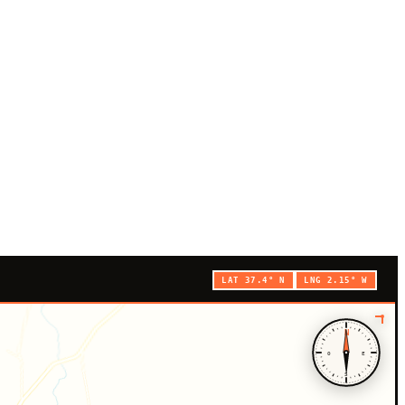
LAT 37.4° N
LNG 2.15° W
N
O
E
S