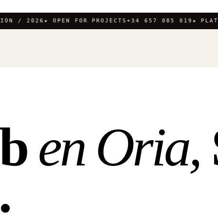
N / 2026
★ OPEN FOR PROJECTS
+34 657 085 019
★ PLATAN
eb
en Oria,
.