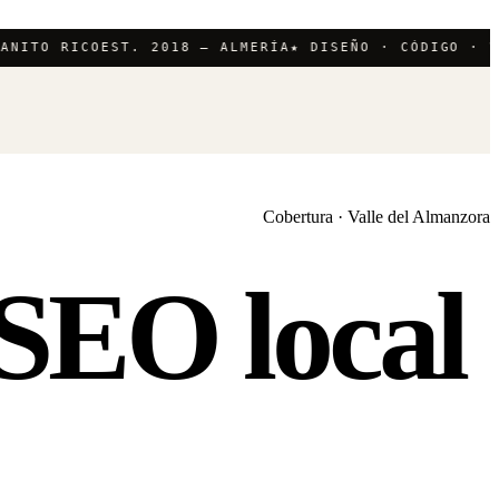
ITO RICO
EST. 2018 — ALMERÍA
★ DISEÑO · CÓDIGO · VÍD
Cobertura · Valle del Almanzora
SEO local