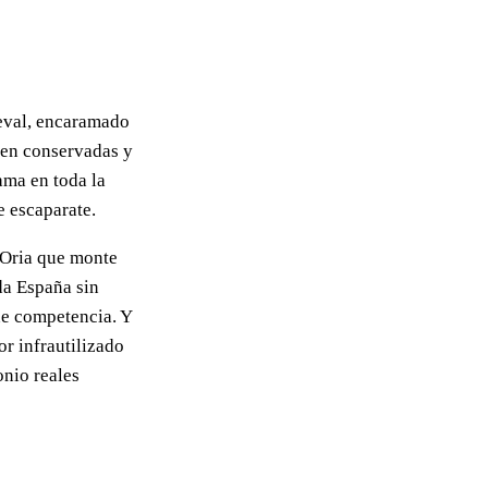
ieval, encaramado
ien conservadas y
ama en toda la
e escaparate.
 Oria que monte
da España sin
ne competencia. Y
or infrautilizado
nio reales