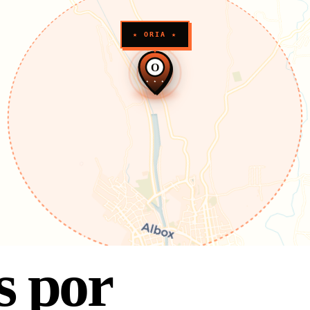
★ ORIA ★
O
★ ★ ★
 por