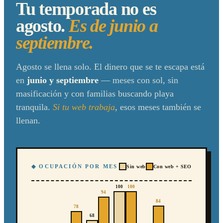
Tu temporada no es
agosto.
Es de junio a
septiembre.
Agosto se llena solo. El dinero que se te escapa está
en
junio y septiembre
— meses con sol, sin
masificación y con familias buscando playa
tranquila.
Si tu web trabaja
, esos meses también se
llenan.
◆ OCUPACIÓN POR MES
Sin web
Con web + SEO
100
100
94
84
78
68