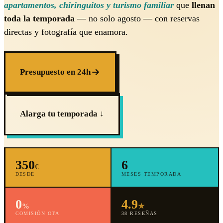
apartamentos, chiringuitos y turismo familiar
que
llenan
toda la temporada
— no solo agosto — con reservas
directas y fotografía que enamora.
Presupuesto en 24h
Alarga tu temporada ↓
350
6
€
DESDE
MESES TEMPORADA
0
4.9
%
★
COMISIÓN OTA
38 RESEÑAS