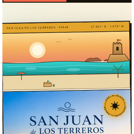
37.401° N · 1.679° W
SAN JUAN DE LOS TERREROS · 04648
★ PLAYA · CASTILLO · CALMA · SEO ★