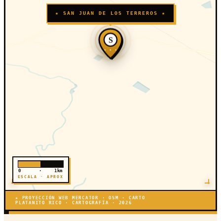
★ SAN JUAN DE LOS TERREROS ★
S
★ ★ ★
0
·
1km
ESCALA · APROX
★ PROYECCIÓN WEB MERCATOR · OSM · CARTO
PLATANITO RICO · CARTOGRAFÍA · 2026