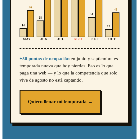
46
42
34
28
14
12
MAY
JUN
JUL
AGO
SEP
OCT
+50 puntos de ocupación
en junio y septiembre es
temporada nueva que hoy pierdes. Eso es lo que
paga una web — y lo que la competencia que solo
vive de agosto no está captando.
Quiero llenar mi temporada →