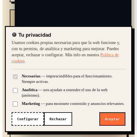
"
Buscaba un público familiar que valorase la
tranquilidad. La web con galería y la promesa de
🍪 Tu privacidad
"playa sin masificación" me trae justo a esas
familias, que repiten cada verano y me recomiendan.
Usamos cookies propias necesarias para que la web funcione y,
He dejado de depender de los portales.
con tu permiso, de analítica y marketing para mejorar. Puedes
aceptar, rechazar o configurar. Más info en nuestra
Política de
Marga Soler
cookies
.
M
CASA RURAL · FAMILIAS
Necesarias
— imprescindibles para el funcionamiento.
¿Cuánto cuesta una web?
Quiero una tienda online
"
Siempre activas.
Analítica
— nos ayudan a entender el uso de la web
¿SEO y marketing?
En temporada baja estábamos muertos. Con la carta
(anónimo).
digital, las fotos de los platos y el SEO, ahora vienen
Marketing
— para mostrarte contenido y anuncios relevantes.
a comer arroces los fines de semana de primavera y
➤
otoño. La web nos ha alargado el año entero.
Configurar
Rechazar
Aceptar
¿Te ayudamos?
IA · demo. Guardamos la conversación para poder atenderte; te atiende
Tomás Ríos
una persona si hace falta.
T
RESTAURANTE DE PESCADO