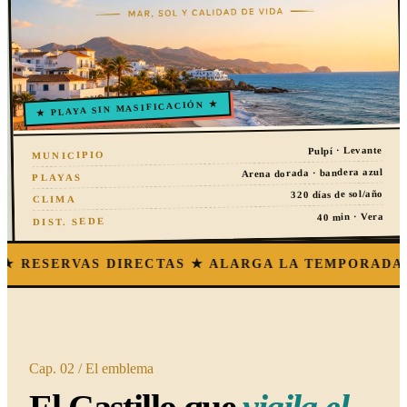
★ PLAYA SIN MASIFICACIÓN ★
Pulpí · Levante
MUNICIPIO
Arena dorada · bandera azul
PLAYAS
320 días de sol/año
CLIMA
40 min · Vera
DIST. SEDE
 DIRECTAS ★ ALARGA LA TEMPORADA ★ EL CASTI
Cap. 02 / El emblema