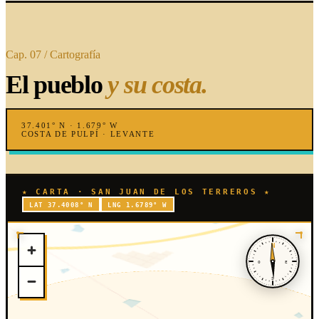
Cap. 07 / Cartografía
El pueblo
y su costa.
37.401° N · 1.679° W
COSTA DE PULPÍ · LEVANTE
★ CARTA · SAN JUAN DE LOS TERREROS ★
LAT 37.4008° N
LNG 1.6789° W
N
O
E
S