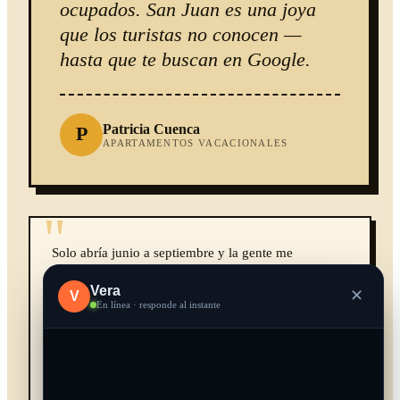
ocupados. San Juan es una joya
que los turistas no conocen —
hasta que te buscan en Google.
Patricia Cuenca
P
APARTAMENTOS VACACIONALES
"
Solo abría junio a septiembre y la gente me
encontraba por casualidad. Ahora la ficha de Google
Vera
Maps con fotos y horario hace que vengan
✕
V
En línea · responde al instante
expresamente desde Águilas y Lorca. La temporada
ya no es solo agosto.
Carlos Egea
C
CHIRINGUITO DE TEMPORADA