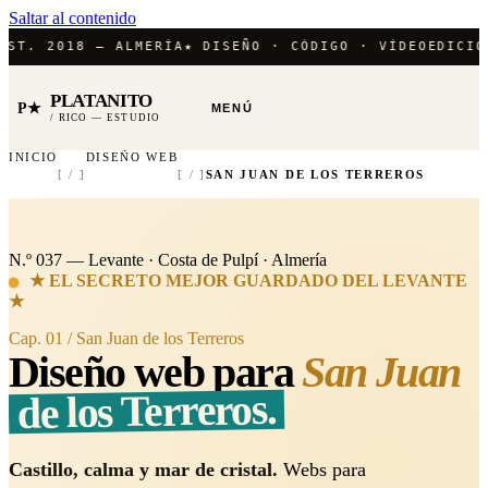
Saltar al contenido
 2018 — ALMERÍA
★ DISEÑO · CÓDIGO · VÍDEO
EDICIÓN / 
PLATANITO
P★
MENÚ
/ RICO — ESTUDIO
INICIO
DISEÑO WEB
[ / ]
[ / ]
SAN JUAN DE LOS TERREROS
N.º 037 — Levante · Costa de Pulpí · Almería
★ EL SECRETO MEJOR GUARDADO DEL LEVANTE
★
Cap. 01 / San Juan de los Terreros
Diseño web para
San Juan
de los Terreros.
Castillo, calma y mar de cristal.
Webs para