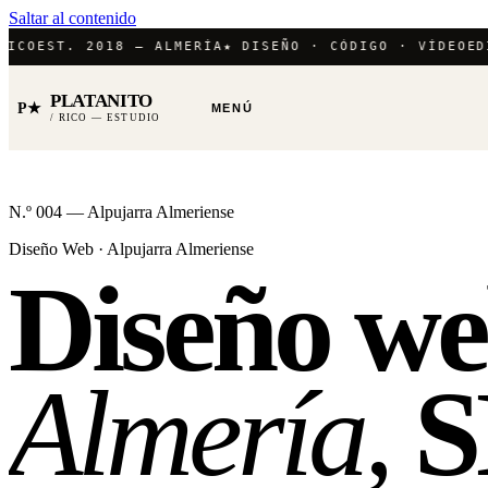
Saltar al contenido
CO
EST. 2018 — ALMERÍA
★ DISEÑO · CÓDIGO · VÍDEO
EDIC
PLATANITO
P★
MENÚ
/ RICO — ESTUDIO
N.º 004 — Alpujarra Almeriense
Diseño Web · Alpujarra Almeriense
Diseño w
Almería,
S