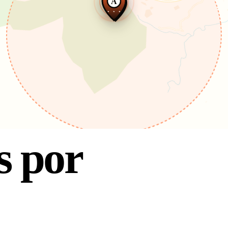
★ ★ ★
 por