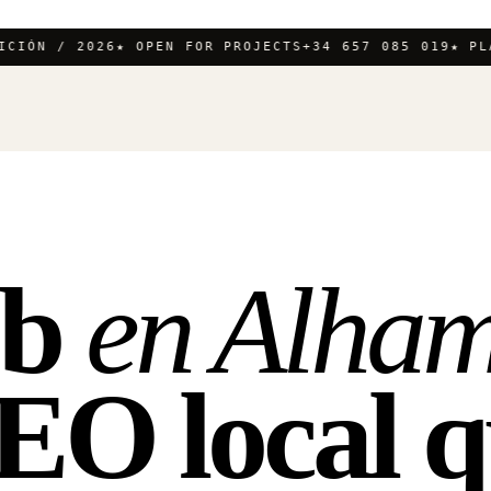
IÓN / 2026
★ OPEN FOR PROJECTS
+34 657 085 019
★ PLAT
eb
en Alham
EO local
q