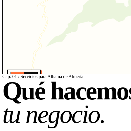
Cap. 01 / Servicios para Alhama de Almería
0
·
1km
Qué hacemos
ESCALA · APROX
★ PROYECCIÓN WEB MERCATOR · OSM · CARTO
tu negocio.