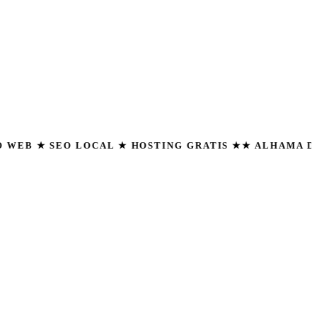
EO LOCAL ★ HOSTING GRATIS ★
★ ALHAMA DE ALMERÍA