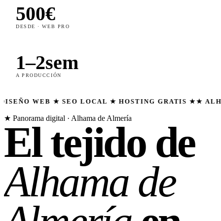
500€
DESDE · WEB PRO
1–2sem
A PRODUCCIÓN
B ★ SEO LOCAL ★ HOSTING GRATIS ★
★ ALHAMA DE A
★ Panorama digital · Alhama de Almería
El tejido de
Alhama de