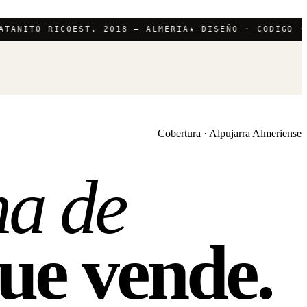
ANITO RICO
EST. 2018 — ALMERÍA
★ DISEÑO · CÓDIGO · V
Cobertura · Alpujarra Almeriense
a de
ue vende.