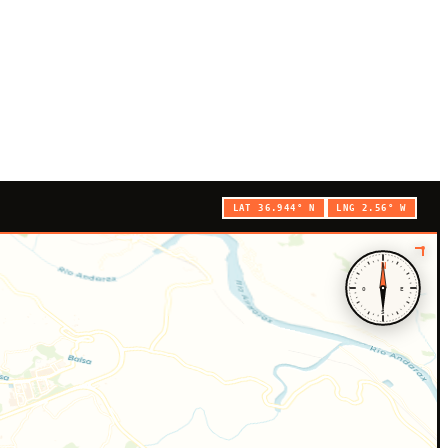
LAT 36.944° N
LNG 2.56° W
N
O
E
S