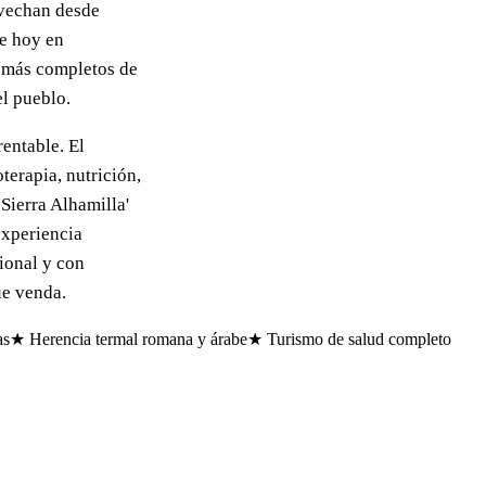
ovechan desde
ue hoy en
d más completos de
el pueblo.
entable. El
oterapia, nutrición,
 Sierra Alhamilla'
experiencia
cional y con
ue venda.
as
★ Herencia termal romana y árabe
★ Turismo de salud completo