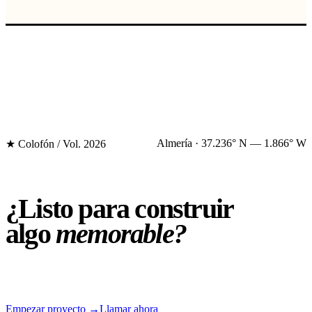
Almería · 37.236° N — 1.866° W
★ Colofón / Vol. 2026
¿Listo para
construir
algo
memorable?
Empezar proyecto
→
Llamar ahora