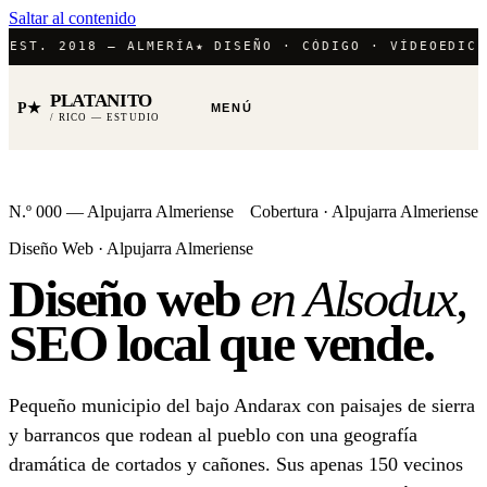
Saltar al contenido
T. 2018 — ALMERÍA
★ DISEÑO · CÓDIGO · VÍDEO
EDICIÓN 
PLATANITO
P★
MENÚ
/ RICO — ESTUDIO
N.º 000 — Alpujarra Almeriense
Cobertura · Alpujarra Almeriense
Diseño Web · Alpujarra Almeriense
Diseño web
en Alsodux,
SEO local
que vende.
Pequeño municipio del bajo Andarax con paisajes de sierra
y barrancos que rodean al pueblo con una geografía
dramática de cortados y cañones. Sus apenas 150 vecinos