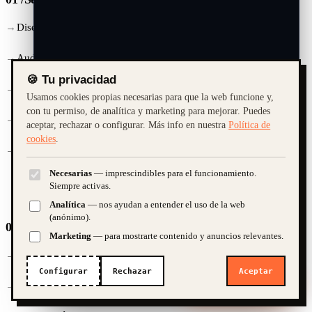
Diseño Web
Audiovisual
🍪 Tu privacidad
Marketing & SEO
Usamos cookies propias necesarias para que la web funcione y,
con tu permiso, de analítica y marketing para mejorar. Puedes
Diseño Gráfico
aceptar, rechazar o configurar. Más info en nuestra
Política de
cookies
.
Mantenimiento
Necesarias
— imprescindibles para el funcionamiento.
¿Cuánto cuesta una web?
Quiero una tienda online
Siempre activas.
Analítica
— nos ayudan a entender el uso de la web
¿SEO y marketing?
(anónimo).
02 /
Contacto
Marketing
— para mostrarte contenido y anuncios relevantes.
➤
+34 657 085 019
Configurar
Rechazar
Aceptar
¿Te ayudamos?
IA · demo. Guardamos la conversación para poder atenderte; te atiende
hola@platanitorico.com
una persona si hace falta.