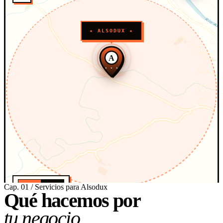
★ ALSODUX ★
A
★ ★ ★
Cap. 01 / Servicios para Alsodux
0
·
1km
Qué hacemos por
ESCALA · APROX
tu negocio.
★ PROYECCIÓN WEB MERCATOR · OSM · CARTO
PLATANITO RICO · CARTOGRAFÍA · 2026