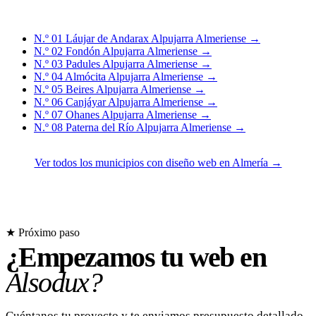
N.º 01
Láujar de Andarax
Alpujarra Almeriense
→
N.º 02
Fondón
Alpujarra Almeriense
→
N.º 03
Padules
Alpujarra Almeriense
→
N.º 04
Almócita
Alpujarra Almeriense
→
N.º 05
Beires
Alpujarra Almeriense
→
N.º 06
Canjáyar
Alpujarra Almeriense
→
N.º 07
Ohanes
Alpujarra Almeriense
→
N.º 08
Paterna del Río
Alpujarra Almeriense
→
Ver todos los municipios con diseño web en Almería →
★ Próximo paso
¿Empezamos tu web en
Alsodux?
Cuéntanos tu proyecto y te enviamos presupuesto detallado