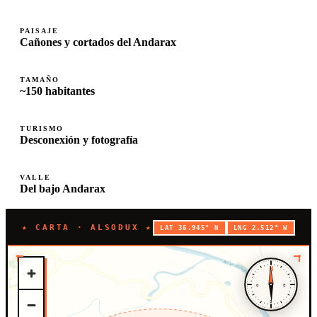
PAISAJE
Cañones y cortados del Andarax
TAMAÑO
~150 habitantes
TURISMO
Desconexión y fotografía
VALLE
Del bajo Andarax
★ CARTA · ALSODUX ★
LAT 36.945° N
LNG 2.512° W
N
O
E
S