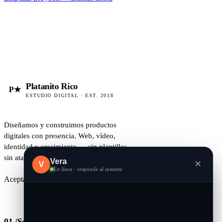
Platanito Rico
P★
ESTUDIO DIGITAL · EST. 2018
Diseñamos y construimos productos
digitales con presencia. Web, vídeo,
identidad y crecimiento — sin plantillas,
sin atajos.
Vera
✕
V
En línea · responde al instante
Aceptando proyectos · 2026
01 /
Servicios