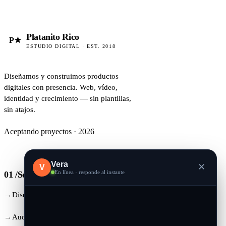
Platanito Rico
P★
ESTUDIO DIGITAL · EST. 2018
Diseñamos y construimos productos
digitales con presencia. Web, vídeo,
identidad y crecimiento — sin plantillas,
sin atajos.
Aceptando proyectos · 2026
Vera
✕
V
En línea · responde al instante
01 /
Servicios
Diseño Web
Audiovisual