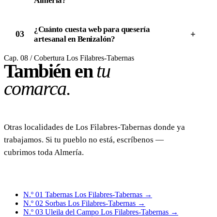
Almería?
¿Cuánto cuesta web para quesería
+
03
artesanal en Benizalón?
Cap. 08 / Cobertura Los Filabres-Tabernas
También en
tu
comarca.
Otras localidades de Los Filabres-Tabernas donde ya
trabajamos. Si tu pueblo no está, escríbenos —
cubrimos toda Almería.
N.º 01
Tabernas
Los Filabres-Tabernas
→
N.º 02
Sorbas
Los Filabres-Tabernas
→
N.º 03
Uleila del Campo
Los Filabres-Tabernas
→