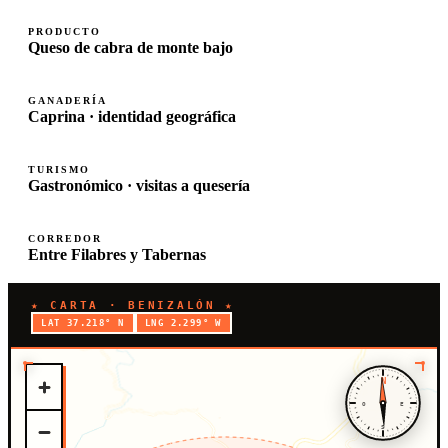
PRODUCTO
Queso de cabra de monte bajo
GANADERÍA
Caprina · identidad geográfica
TURISMO
Gastronómico · visitas a quesería
CORREDOR
Entre Filabres y Tabernas
★ CARTA · BENIZALÓN ★
LAT 37.218° N
LNG 2.299° W
N
O
E
S