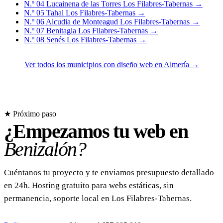
N.º 04
Lucainena de las Torres
Los Filabres-Tabernas
→
N.º 05
Tahal
Los Filabres-Tabernas
→
N.º 06
Alcudia de Monteagud
Los Filabres-Tabernas
→
N.º 07
Benitagla
Los Filabres-Tabernas
→
N.º 08
Senés
Los Filabres-Tabernas
→
Ver todos los municipios con diseño web en Almería →
★ Próximo paso
¿Empezamos tu web en
Benizalón?
Cuéntanos tu proyecto y te enviamos presupuesto detallado
en 24h. Hosting gratuito para webs estáticas, sin
permanencia, soporte local en Los Filabres-Tabernas.