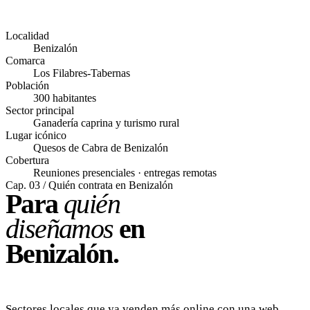
Localidad
Benizalón
Comarca
Los Filabres-Tabernas
Población
300 habitantes
Sector principal
Ganadería caprina y turismo rural
Lugar icónico
Quesos de Cabra de Benizalón
Cobertura
Reuniones presenciales · entregas remotas
Cap. 03 / Quién contrata en Benizalón
Para
quién
diseñamos
en
Benizalón.
Sectores locales que ya venden más online con una web