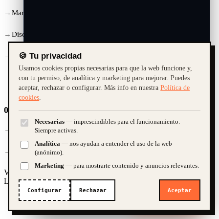
Marketing & SEO
Diseño Gráfico
Mantenimiento
🍪 Tu privacidad
Usamos cookies propias necesarias para que la web funcione y,
con tu permiso, de analítica y marketing para mejorar. Puedes
aceptar, rechazar o configurar. Más info en nuestra
Política de
cookies
.
02 /
Contacto
Necesarias
— imprescindibles para el funcionamiento.
¿Cuánto cuesta una web?
Quiero una tienda online
+34 657 085 019
Siempre activas.
Analítica
— nos ayudan a entender el uso de la web
¿SEO y marketing?
hola@platanitorico.com
(anónimo).
Marketing
— para mostrarte contenido y anuncios relevantes.
Vera · Almería · ES
➤
L–V · 09:00 – 19:00
Configurar
Rechazar
Aceptar
¿Te ayudamos?
IA · demo. Guardamos la conversación para poder atenderte; te atiende
una persona si hace falta.