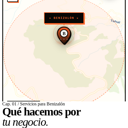
★ BENIZALÓN ★
B
★ ★ ★
Cap. 01 / Servicios para Benizalón
Qué hacemos por
0
·
1km
ESCALA · APROX
tu negocio.
★ PROYECCIÓN WEB MERCATOR · OSM · CARTO
PLATANITO RICO · CARTOGRAFÍA · 2026