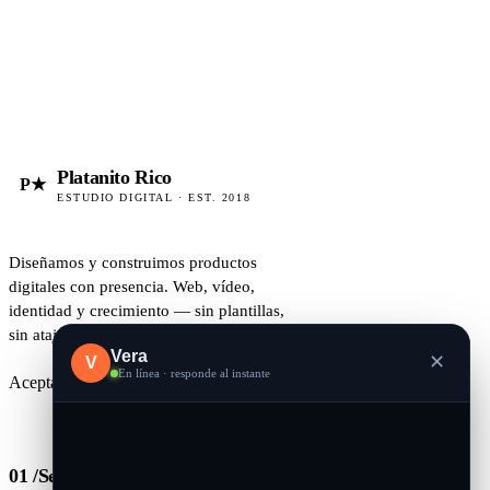
Platanito Rico
P★
ESTUDIO DIGITAL · EST. 2018
Diseñamos y construimos productos
digitales con presencia. Web, vídeo,
identidad y crecimiento — sin plantillas,
sin atajos.
Vera
✕
V
En línea · responde al instante
Aceptando proyectos · 2026
01 /
Servicios