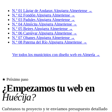
N.º 01
Láujar de Andarax
Alpujarra Almeriense
→
N.º 02
Fondón
Alpujarra Almeriense
→
N.º 03
Padules
Alpujarra Almeriense
→
N.º 04
Almócita
Alpujarra Almeriense
→
N.º 05
Beires
Alpujarra Almeriense
→
N.º 06
Canjáyar
Alpujarra Almeriense
→
N.º 07
Ohanes
Alpujarra Almeriense
→
N.º 08
Paterna del Río
Alpujarra Almeriense
→
Ver todos los municipios con diseño web en Almería →
★ Próximo paso
¿Empezamos tu web en
Huécija?
Cuéntanos tu proyecto y te enviamos presupuesto detallado