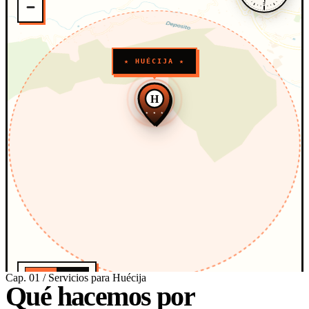
S
★ HUÉCIJA ★
H
★ ★ ★
Cap. 01 / Servicios para Huécija
0
·
1km
Qué hacemos por
ESCALA · APROX