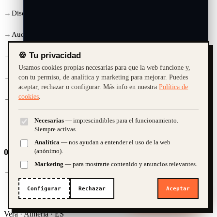
Diseño Web
Audiovisual
🍪 Tu privacidad
Marketing & SEO
Usamos cookies propias necesarias para que la web funcione y,
Diseño Gráfico
con tu permiso, de analítica y marketing para mejorar. Puedes
aceptar, rechazar o configurar. Más info en nuestra
Política de
cookies
.
Mantenimiento
Necesarias
— imprescindibles para el funcionamiento.
¿Cuánto cuesta una web?
Quiero una tienda online
Siempre activas.
Analítica
— nos ayudan a entender el uso de la web
¿SEO y marketing?
02 /
Contacto
(anónimo).
Marketing
— para mostrarte contenido y anuncios relevantes.
+34 657 085 019
➤
Configurar
Rechazar
Aceptar
hola@platanitorico.com
¿Te ayudamos?
IA · demo. Guardamos la conversación para poder atenderte; te atiende
una persona si hace falta.
Vera · Almería · ES