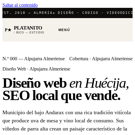
Saltar al contenido
T. 2018 — ALMERÍA
★ DISEÑO · CÓDIGO · VÍDEO
EDICIÓN 
PLATANITO
P★
MENÚ
/ RICO — ESTUDIO
N.º 000 — Alpujarra Almeriense
Cobertura · Alpujarra Almeriense
Diseño Web · Alpujarra Almeriense
Diseño web
en Huécija,
SEO local
que vende.
Municipio del bajo Andarax con una rica tradición vitícola
que produce uva de mesa y vino local de consumo. Sus
viñedos de parra alta crean un paisaje característico de la