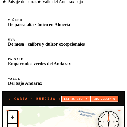
★ Paisaje de parras
★ Valle del Andarax bajo
VIÑEDO
De parra alta · único en Almería
UVA
De mesa · calibre y dulzor excepcionales
PAISAJE
Emparrados verdes del Andarax
VALLE
Del bajo Andarax
★ CARTA · HUÉCIJA ★
LAT 36.936° N
LNG 2.568° W
N
O
E