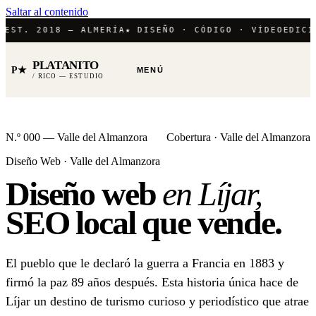
Saltar al contenido
T. 2018 — ALMERÍA
★ DISEÑO · CÓDIGO · VÍDEO
EDICIÓN 
PLATANITO
P★
MENÚ
/ RICO — ESTUDIO
N.º 000 — Valle del Almanzora
Cobertura · Valle del Almanzora
Diseño Web · Valle del Almanzora
Diseño web
en Líjar,
SEO local
que vende.
El pueblo que le declaró la guerra a Francia en 1883 y
firmó la paz 89 años después. Esta historia única hace de
Líjar un destino de turismo curioso y periodístico que atrae