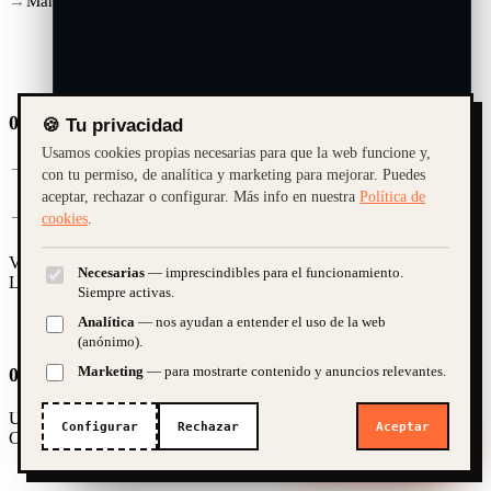
Mantenimiento
02 /
Contacto
🍪 Tu privacidad
Usamos cookies propias necesarias para que la web funcione y,
+34 657 085 019
con tu permiso, de analítica y marketing para mejorar. Puedes
aceptar, rechazar o configurar. Más info en nuestra
Política de
hola@platanitorico.com
cookies
.
Vera · Almería · ES
Necesarias
— imprescindibles para el funcionamiento.
L–V · 09:00 – 19:00
¿Cuánto cuesta una web?
Quiero una tienda online
Siempre activas.
Analítica
— nos ayudan a entender el uso de la web
¿SEO y marketing?
(anónimo).
Marketing
— para mostrarte contenido y anuncios relevantes.
03 /
Capacidades
➤
UI/UX
Branding
SEO
E-commerce
Performance
Social Ads
Analytics
Configurar
Rechazar
Aceptar
Consultoría
Headless
Astro
Webflow
Shopify
¿Te ayudamos?
IA · demo. Guardamos la conversación para poder atenderte; te atiende
una persona si hace falta.