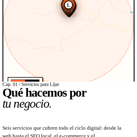
L
★ ★ ★
Cap. 01 / Servicios para Líjar
0
·
1km
Qué hacemos por
ESCALA · APROX
tu negocio.
★ PROYECCIÓN WEB MERCATOR · OSM · CARTO
PLATANITO RICO · CARTOGRAFÍA · 2026
Seis servicios que cubren todo el ciclo digital: desde la
web hasta el SEO local, el e-commerce y el