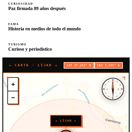
CURIOSIDAD
Paz firmada 89 años después
FAMA
Historia en medios de todo el mundo
TURISMO
Curioso y periodístico
★ CARTA · LÍJAR ★
LAT 37.342° N
LNG 2.205° W
N
O
E
S
★ LÍJAR ★