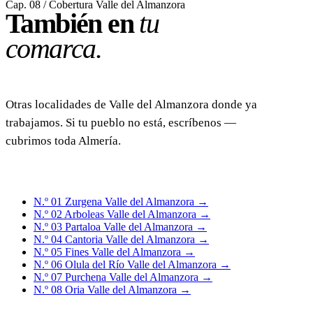
Cap. 08 / Cobertura Valle del Almanzora
También en
tu
comarca.
Otras localidades de Valle del Almanzora donde ya
trabajamos. Si tu pueblo no está, escríbenos —
cubrimos toda Almería.
N.º 01
Zurgena
Valle del Almanzora
→
N.º 02
Arboleas
Valle del Almanzora
→
N.º 03
Partaloa
Valle del Almanzora
→
N.º 04
Cantoria
Valle del Almanzora
→
N.º 05
Fines
Valle del Almanzora
→
N.º 06
Olula del Río
Valle del Almanzora
→
N.º 07
Purchena
Valle del Almanzora
→
N.º 08
Oria
Valle del Almanzora
→